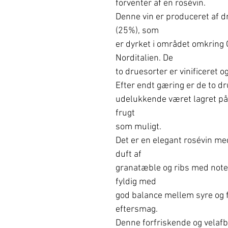
forventer af en rosévin.
Denne vin er produceret af d
(25%), som
er dyrket i området omkring 
Norditalien. De
to druesorter er vinificeret o
Efter endt gæring er de to dr
udelukkende været lagret på
frugt
som muligt.
Det er en elegant rosévin med
duft af
granatæble og ribs med note
fyldig med
god balance mellem syre og 
eftersmag.
Denne forfriskende og velaf