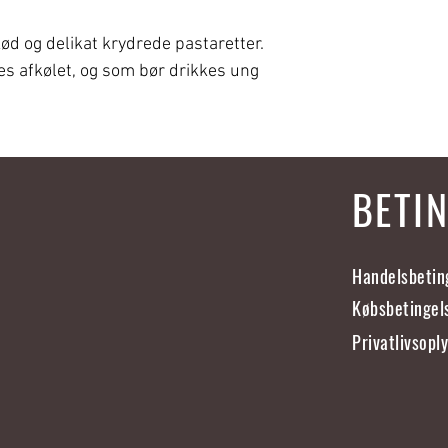
t kød og delikat krydrede pastaretter.
res afkølet, og som bør drikkes ung
BETI
Handelsbetin
Købsbetingel
Privatlivsopl