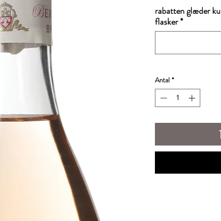
rabatten glæder ku
flasker
*
Antal
*