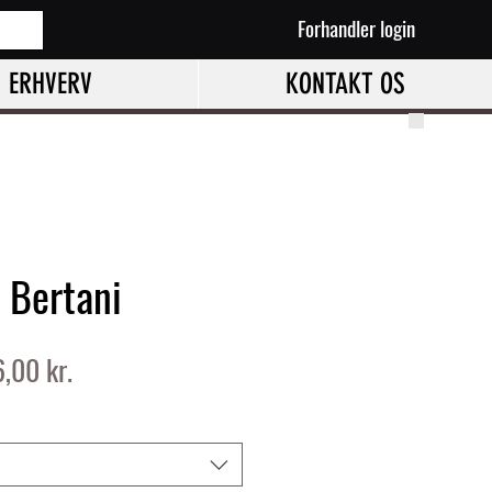
Forhandler login
ERHVERV
KONTAKT OS
 Bertani
gulær
Salgspris
,00 kr.
s