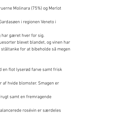
ruerne Molinara (75%) og Merlot
Gardasøen i regionen Veneto i
g har gæret hver for sig.
uesorter blevet blandet, og vinen har
 ståltanke for at bibeholde så megen
 en flot lyserød farve samt frisk
r af hvide blomster. Smagen er
frugt samt en fremragende
balancerede rosévin er særdeles