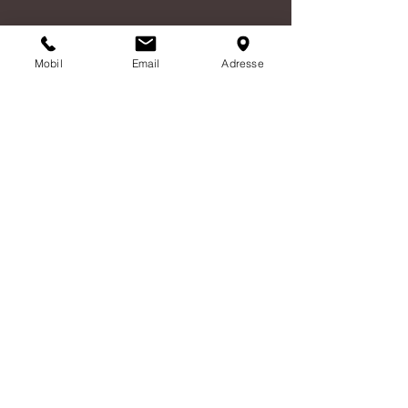
KONTAKT OS
Mobil
Email
Adresse
Email:
bd@vinhuset-horsens.dk
Tel:
26 34 01 50
Adresse:
Havneallé 3, 2.
8700 Horsens - Danmark
Køb afhentes på:
Lokesalle 69, 8700 Horsens
BETINGELSER
Handelsbetingelser
Købsbetingelser
Privatlivsoplysninger og
cookies