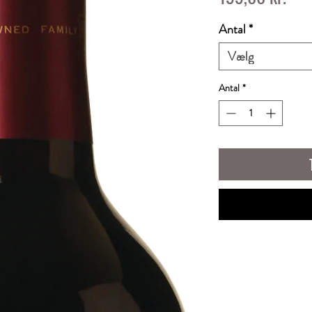
Antal
*
Vælg
Antal
*