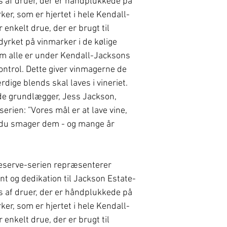
s af druer, der er håndplukkede på
er, som er hjertet i hele Kendall-
enkelt drue, der er brugt til
dyrket på vinmarker i de kølige
om alle er under Kendall-Jacksons
ntrol. Dette giver vinmagerne de
rdige blends skal laves i vineriet.
e grundlægger, Jess Jackson,
rien: ”Vores mål er at lave vine,
, du smager dem - og mange år
eserve-serien repræsenterer
 og dedikation til Jackson Estate-
s af druer, der er håndplukkede på
er, som er hjertet i hele Kendall-
enkelt drue, der er brugt til