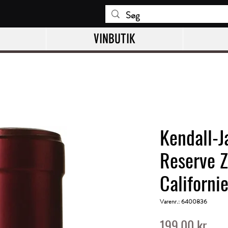
VINBUTIK
Kendall-J
Reserve Z
Californi
Varenr.: 6400836
Pris
199,00 kr.