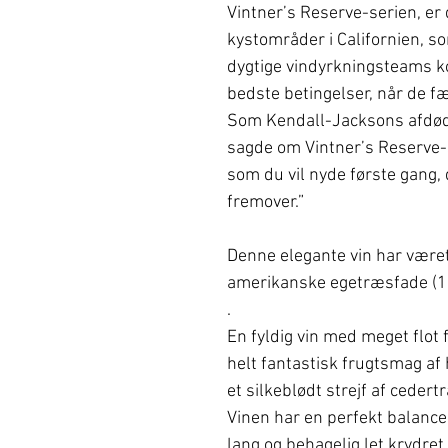
Vintner’s Reserve-serien, er 
kystområder i Californien, s
dygtige vindyrkningsteams ko
bedste betingelser, når de fæ
Som Kendall-Jacksons afdød
sagde om Vintner’s Reserve-se
som du vil nyde første gang
fremover.”
Denne elegante vin har været
amerikanske egetræsfade (1
.
En fyldig vin med meget flot 
helt fantastisk frugtsmag 
et silkeblødt strejf af cedert
Vinen har en perfekt balanc
lang og behagelig let krydret