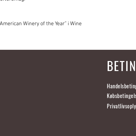
”American Winery of the Year” i Wine
BETI
Handelsbetin
Købsbetingel
Privatlivsopl