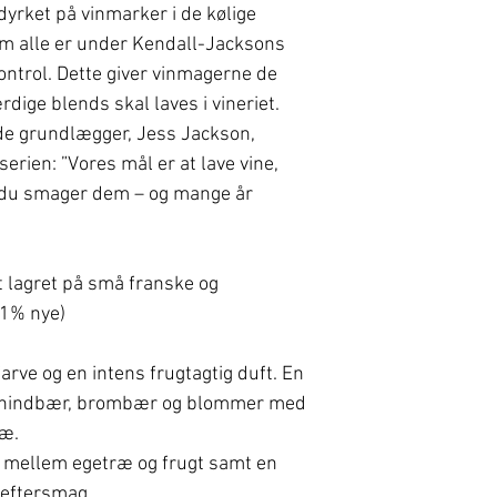
dyrket på vinmarker i de kølige
om alle er under Kendall-Jacksons
ntrol. Dette giver vinmagerne de
rdige blends skal laves i vineriet.
e grundlægger, Jess Jackson,
rien: ”Vores mål er at lave vine,
, du smager dem – og mange år
 lagret på små franske og
1% nye)
farve og en intens frugtagtig duft. En
af hindbær, brombær og blommer med
ræ.
e mellem egetræ og frugt samt en
 eftersmag.