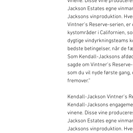
vinene. Disse vine producere
Jackson Estates egne vinmark
Jacksons vinproduktion. Hver 
Vintner’s Reserve-serien, er 
kystområder i Californien, s
dygtige vindyrkningsteams ko
bedste betingelser, når de fæ
Som Kendall-Jacksons afdød
sagde om Vintner’s Reserve-se
som du vil nyde første gang
fremover.”
Kendall-Jackson Vintner’s R
Kendall-Jacksons engagement
vinene. Disse vine producere
Jackson Estates egne vinmark
Jacksons vinproduktion. Hver 