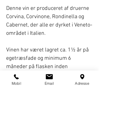
Denne vin er produceret af druerne
Corvina, Corvinone, Rondinella og
Cabernet, der alle er dyrket i Veneto-
området i Italien.
Vinen har været lagret ca. 1½ år på
egetræsfade og minimum 6
måneder på flasken inden
frigivelsen.
Det er en flot vin med intens
Mobil
Email
Adresse
granatrød farve og en frugtig duft.
Fyldig, men samtidig rund og
næsten silkeblød smag af modne
frugter samt en lang og behagelig
eftersmag med noter af krydderier.