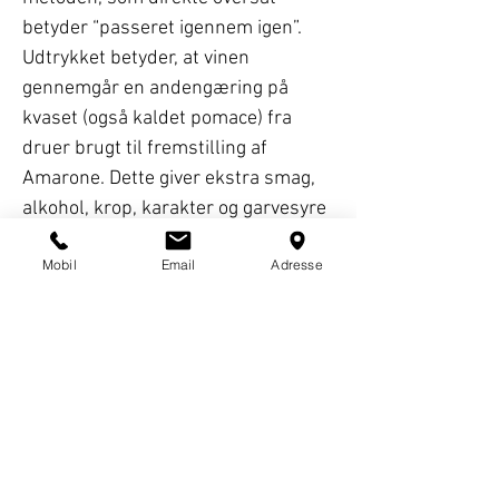
betyder “passeret igennem igen”.
Udtrykket betyder, at vinen
gennemgår en andengæring på
kvaset (også kaldet pomace) fra
druer brugt til fremstilling af
Amarone. Dette giver ekstra smag,
alkohol, krop, karakter og garvesyre
til Valpolicella’en.
Mobil
Email
Adresse
Denne vin, der også kaldes “Den lille
Amarone”, har lagret på
egetræsfade og efterfølgende på
flasken inden frigivelsen. En utrolig
elegant rødvin med meget flot
granatrød farve og en intens og
varm frugtduft. Tør og fyldig men