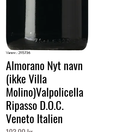
Varenr.: 2115736
Almorano Nyt navn
(ikke Villa
Molino)Valpolicella
Ripasso D.O.C.
Veneto Italien
Pris
103,00 kr.